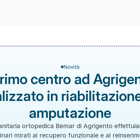
Novità
primo centro ad Agrigen
lizzato in riabilitazion
amputazione
anitaria ortopedica Bemar di Agrigento effettuiam
linari mirati al recupero funzionale e al reinserim