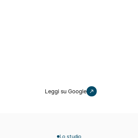
(140) • Fisioterapia ad Agrigento su Google
Gabriella Indorato
G
Una settimana fa
NUOVA
Leggi su Google
Lo studio