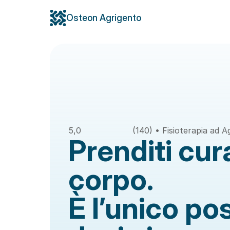
Osteon Agrigento
5,0
(140) • Fisioterapia ad 
Prenditi cura
corpo. 
È l’unico pos