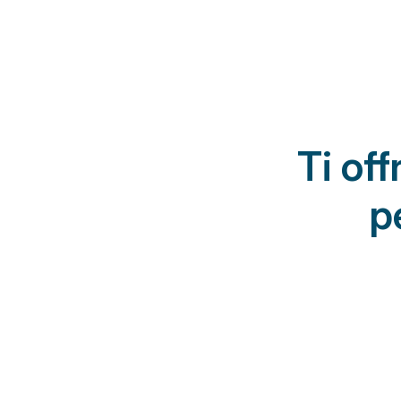
Ti of
p
Altri studi
Protocolli riabilita
Percorsi standardizzat
della storia clinica, degl