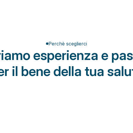
Perchè sceglierci
friamo esperienza e pas
er il bene della tua salu
Da Osteon
tivi obsoleti
Aggiornati protocolli riabilitativi
i che non tengono conto 
Trattamenti di fisioterapia costruiti su mi
i obiettivi e dei tempi di 
basati su valutazione funzionale, eviden