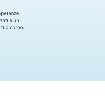
mpetenze 
zati e un 
 tuo corpo.
Ci teniamo sempre aggiornati sulle ultime terapi