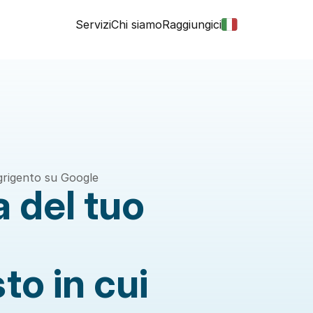
Servizi
Chi siamo
Raggiungici
Agrigento su Google
 del tuo 
to in cui 