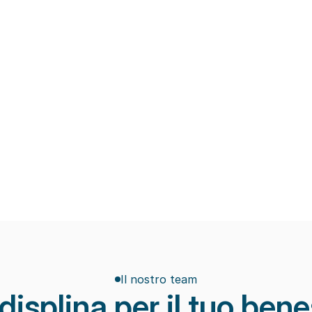
.
scientifiche e obiettivi concreti di recup
Macchinari di ultima generazio
ate che limitano l’efficacia 
Tecnologie avanzate per la riabilitazion
apici e rallentano il recupero 
scheletrica, il recupero post-trauma e la
prevenzione degli infortuni.
Eccellenza ed attenzione
pi ridotti e scarsa 
Seguiamo ogni paziente con attenzione 
di riabilitazione.
monitorando i progressi e adattando il p
seduta dopo seduta.
Il nostro team
displina per il tuo ben