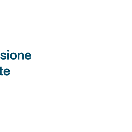
sione 
te
sura, 
ze 