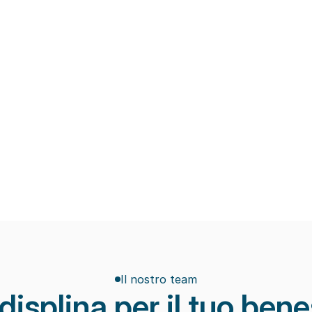
.
scientifiche e obiettivi concreti di recup
Macchinari di ultima generazio
ate che limitano l’efficacia 
Tecnologie avanzate per la riabilitazion
apici e rallentano il recupero 
scheletrica, il recupero post-trauma e la
prevenzione degli infortuni.
Eccellenza ed attenzione
pi ridotti e scarsa 
Seguiamo ogni paziente con attenzione 
di riabilitazione.
monitorando i progressi e adattando il p
seduta dopo seduta.
Il nostro team
displina per il tuo ben