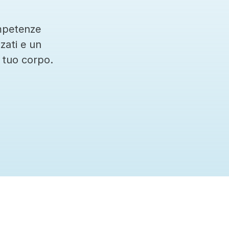
mpetenze 
zati e un 
 tuo corpo.
Ci teniamo sempre aggiornati sulle ultime terapi