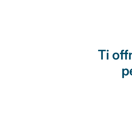
Ti of
p
Altri studi
Protocolli riabilita
Percorsi standardizzat
della storia clinica, degl