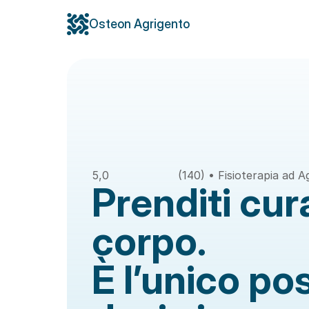
Osteon Agrigento
5,0
(140) • Fisioterapia ad 
Prenditi cura
corpo. 
È l’unico pos