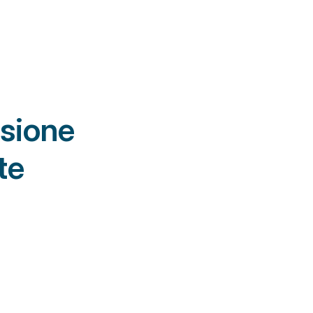
sione 
te
sura, 
ze 