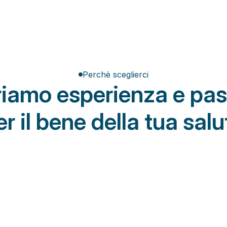
Perchè sceglierci
friamo esperienza e pas
er il bene della tua salu
Da Osteon
tivi obsoleti
Aggiornati protocolli riabilitativi
i che non tengono conto 
Trattamenti di fisioterapia costruiti su mi
i obiettivi e dei tempi di 
basati su valutazione funzionale, eviden