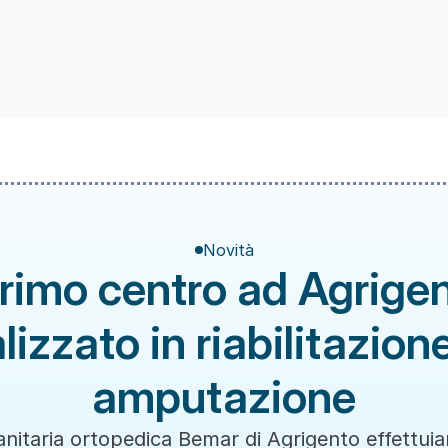
Novità
primo centro ad Agrigen
lizzato in riabilitazion
amputazione
anitaria ortopedica Bemar di Agrigento effettuiam