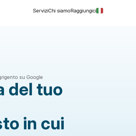
Servizi
Chi siamo
Raggiungici
Agrigento su Google
 del tuo 
to in cui 