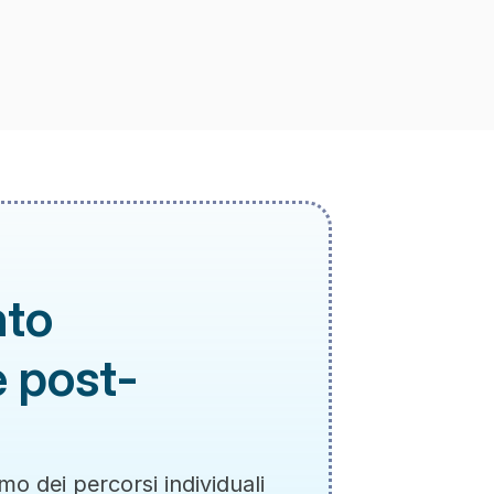
to 
e post-
o dei percorsi individuali 