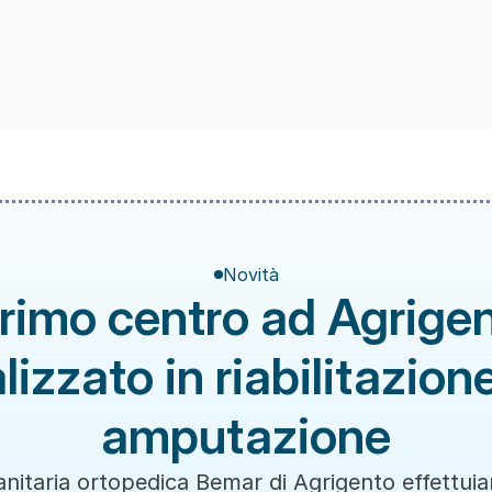
Novità
primo centro ad Agrigen
lizzato in riabilitazion
amputazione
anitaria ortopedica Bemar di Agrigento effettuiam