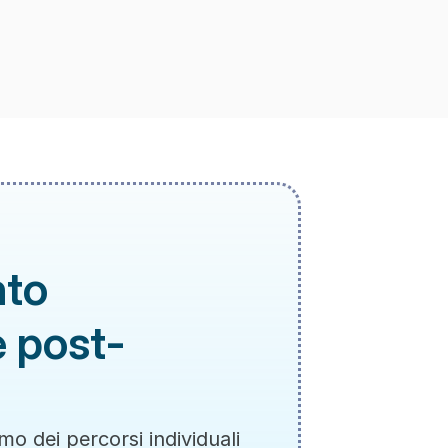
to 
e post-
o dei percorsi individuali 