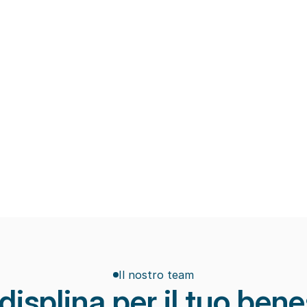
.
scientifiche e obiettivi concreti di recup
Macchinari di ultima generazio
ate che limitano l’efficacia 
Tecnologie avanzate per la riabilitazion
apici e rallentano il recupero 
scheletrica, il recupero post-trauma e la
prevenzione degli infortuni.
Eccellenza ed attenzione
pi ridotti e scarsa 
Seguiamo ogni paziente con attenzione 
di riabilitazione.
monitorando i progressi e adattando il p
seduta dopo seduta.
Il nostro team
displina per il tuo ben