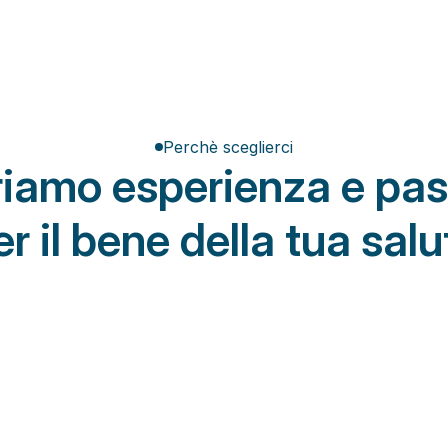
Perchè sceglierci
friamo esperienza e pas
er il bene della tua salu
Da Osteon
tivi obsoleti
Aggiornati protocolli riabilitativi
i che non tengono conto 
Trattamenti di fisioterapia costruiti su mi
i obiettivi e dei tempi di 
basati su valutazione funzionale, eviden