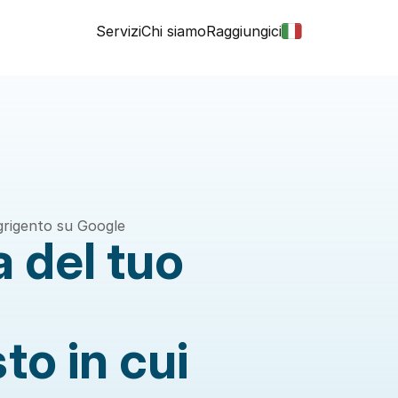
Servizi
Chi siamo
Raggiungici
Agrigento su Google
 del tuo 
to in cui 