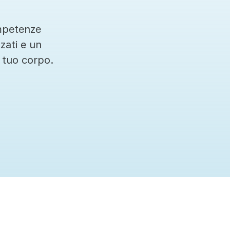
mpetenze 
zati e un 
 tuo corpo.
Ci teniamo sempre aggiornati sulle ultime terapi