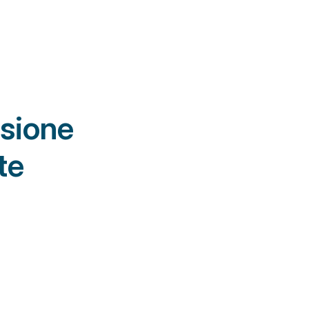
sione 
te
sura, 
ze 