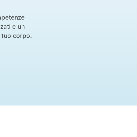
mpetenze 
zati e un 
 tuo corpo.
Ci teniamo sempre aggiornati sulle ultime terapi