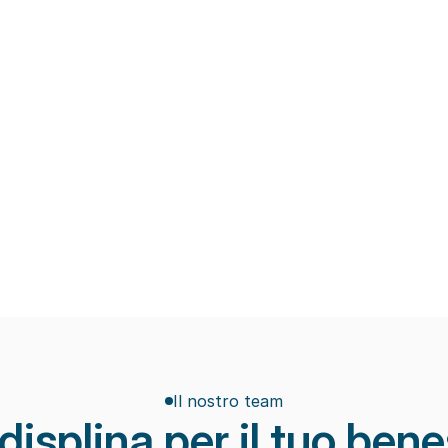
.
scientifiche e obiettivi concreti di recup
Macchinari di ultima generazio
ate che limitano l’efficacia 
Tecnologie avanzate per la riabilitazion
apici e rallentano il recupero 
scheletrica, il recupero post-trauma e la
prevenzione degli infortuni.
Eccellenza ed attenzione
pi ridotti e scarsa 
Seguiamo ogni paziente con attenzione 
di riabilitazione.
monitorando i progressi e adattando il p
seduta dopo seduta.
Il nostro team
displina per il tuo ben