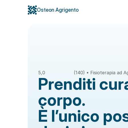
Osteon Agrigento
5,0
(140) • Fisioterapia ad 
Prenditi cura
corpo. 
È l’unico pos