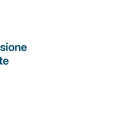
sione 
te
sura, 
ze 