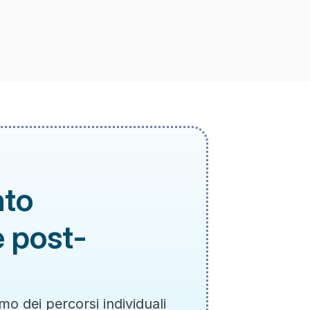
to 
e post-
o dei percorsi individuali 