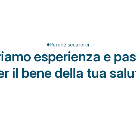
Perchè sceglierci
friamo esperienza e pas
er il bene della tua salu
Da Osteon
tivi obsoleti
Aggiornati protocolli riabilitativi
i che non tengono conto 
Trattamenti di fisioterapia costruiti su mi
i obiettivi e dei tempi di 
basati su valutazione funzionale, eviden