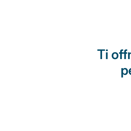
Ti of
p
Altri studi
Protocolli riabilita
Percorsi standardizzat
della storia clinica, degl