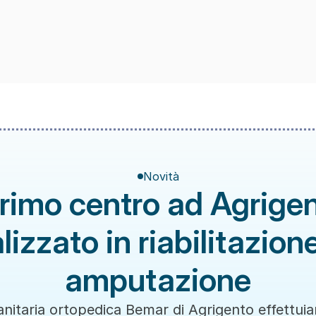
Novità
primo centro ad Agrigen
lizzato in riabilitazion
amputazione
anitaria ortopedica Bemar di Agrigento effettuiam