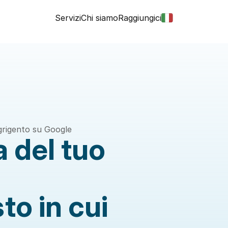
Servizi
Chi siamo
Raggiungici
Agrigento su Google
 del tuo 
to in cui 